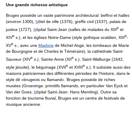
Une grande richesse artistique
Bruges possède un vaste patrimoine architectural: beffroi et halles
(environ 1300),
h
ôtel de ville (1376), greffe civil (1537), palais de
e
justice (1727),
h
ôpital Saint-Jean (salles de malades du XIII
et
e
e
XIV
s.), et les églises Notre-Dame (style gothique scaldien, XIII
-
e
XV
s.; avec une
Madone
de Michel-Ange, les tombeaux de Marie
de Bourgogne et de Charles le Téméraire), la cathédrale Saint-
e
e
Sauveur (XIV
s.), Sainte-Anne (XII
s.), Saint-Walburge (1642,
e
e
style jésuite), le béguinage (XVII
et XVIII
s.). Il subsiste aussi des
maisons patriciennes des différentes périodes de l’histoire, dans le
style dit «brugeois ou flamand». Bruges possède de riches
musées (Groeninge: primitifs flamands, en particulier Van Eyck et
Van der Goes;
h
ôpital Saint-Jean: Hans Memling). Outre sa
fonction de tourisme fluvial, Bruges est un centre de festivals de
musique ancienne.