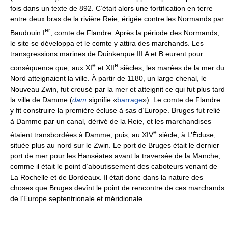
fois dans un texte de 892. C’était alors une fortification en terre
entre deux bras de la rivière Reie, érigée contre les Normands par
er
Baudouin I
, comte de Flandre. Après la période des Normands,
le site se développa et le comte y attira des marchands. Les
transgressions marines de Duinkerque III A et B eurent pour
e
e
conséquence que, aux XI
et XII
siècles, les marées de la mer du
Nord atteignaient la ville. À partir de 1180, un large chenal, le
Nouveau Zwin, fut creusé par la mer et atteignit ce qui fut plus tard
la ville de Damme (
dam
signifie «
barrage
»). Le comte de Flandre
y fit construire la première écluse à sas d’Europe. Bruges fut relié
à Damme par un canal, dérivé de la Reie, et les marchandises
e
étaient transbordées à Damme, puis, au XIV
siècle, à L’Écluse,
située plus au nord sur le Zwin. Le port de Bruges était le dernier
port de mer pour les Hanséates avant la traversée de la Manche,
comme il était le point d’aboutissement des caboteurs venant de
La Rochelle et de Bordeaux. Il était donc dans la nature des
choses que Bruges devînt le point de rencontre de ces marchands
de l’Europe septentrionale et méridionale.