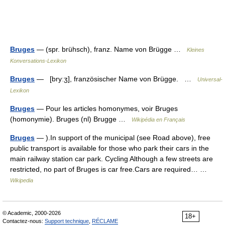
Bruges
— (spr. brühsch), franz. Name von Brügge …
Kleines
Konversations-Lexikon
Bruges
— [bryːʒ], französischer Name von Brügge. …
Universal-
Lexikon
Bruges
— Pour les articles homonymes, voir Bruges
(homonymie). Bruges (nl) Brugge …
Wikipédia en Français
Bruges
— ).In support of the municipal (see Road above), free
public transport is available for those who park their cars in the
main railway station car park. Cycling Although a few streets are
restricted, no part of Bruges is car free.Cars are required… …
Wikipedia
© Academic, 2000-2026
18+
Contactez-nous:
Support technique
,
RÉCLAME