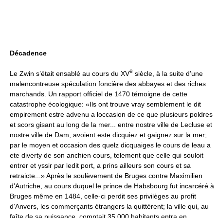
Décadence
e
Le Zwin s’était ensablé au cours du XV
siècle, à la suite d’une
malencontreuse spéculation foncière des abbayes et des riches
marchands. Un rapport officiel de 1470 témoigne de cette
catastrophe écologique: «Ils ont trouve vray semblement le dit
empirement estre advenu a loccasion de ce que plusieurs poldres
et scors gisant au long de la mer... entre nostre ville de Lecluse et
nostre ville de Dam, avoient este dicquiez et gaignez sur la mer;
par le moyen et occasion des quelz dicquaiges le cours de leau a
ete diverty de son anchien cours, telement que celle qui souloit
entrer et yssir par ledit port, a prins ailleurs son cours et sa
retraicte...» Après le soulèvement de Bruges contre Maximilien
d’Autriche, au cours duquel le prince de Habsbourg fut incarcéré à
Bruges même en 1484, celle-ci perdit ses privilèges au profit
d’Anvers, les commerçants étrangers la quittèrent; la ville qui, au
faîte de sa puissance, comptait 35 000 habitants entra en