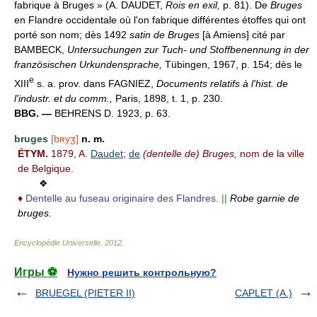
fabrique à Bruges » (A. DAUDET,
Rois en exil,
p. 81). De
Bruges
en Flandre occidentale où l'on fabrique différentes étoffes qui ont
porté son nom; dès 1492
satin de Bruges
[à Amiens] cité par
BAMBECK,
Untersuchungen zur Tuch- und Stoffbenennung in der
französischen Urkundensprache,
Tübingen, 1967, p. 154; dès le
e
XIII
s. a. prov. dans FAGNIEZ,
Documents relatifs à l'hist. de
l'industr. et du comm.,
Paris, 1898, t. 1, p. 230.
BBG. —
BEHRENS D. 1923, p. 63.
bruges
[bʀyʒ]
n. m.
ÉTYM.
1879, A.
Daudet
;
de
(dentelle de) Bruges,
nom de la ville
de Belgique.
❖
♦
Dentelle au fuseau originaire des Flandres.
||
Robe garnie de
bruges.
Encyclopédie Universelle
.
2012
.
Игры ⚽
Нужно решить контрольную?
BRUEGEL (PIETER II)
CAPLET (A.)