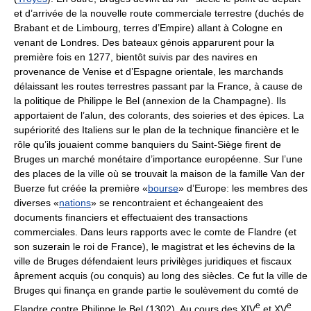
et d’arrivée de la nouvelle route commerciale terrestre (duchés de
Brabant et de Limbourg, terres d’Empire) allant à Cologne en
venant de Londres. Des bateaux génois apparurent pour la
première fois en 1277, bientôt suivis par des navires en
provenance de Venise et d’Espagne orientale, les marchands
délaissant les routes terrestres passant par la France, à cause de
la politique de Philippe le Bel (annexion de la Champagne). Ils
apportaient de l’alun, des colorants, des soieries et des épices. La
supériorité des Italiens sur le plan de la technique financière et le
rôle qu’ils jouaient comme banquiers du Saint-Siège firent de
Bruges un marché monétaire d’importance européenne. Sur l’une
des places de la ville où se trouvait la maison de la famille Van der
Buerze fut créée la première «
bourse
» d’Europe: les membres des
diverses «
nations
» se rencontraient et échangeaient des
documents financiers et effectuaient des transactions
commerciales. Dans leurs rapports avec le comte de Flandre (et
son suzerain le roi de France), le magistrat et les échevins de la
ville de Bruges défendaient leurs privilèges juridiques et fiscaux
âprement acquis (ou conquis) au long des siècles. Ce fut la ville de
Bruges qui finança en grande partie le soulèvement du comté de
e
e
Flandre contre Philippe le Bel (1302). Au cours des XIV
et XV