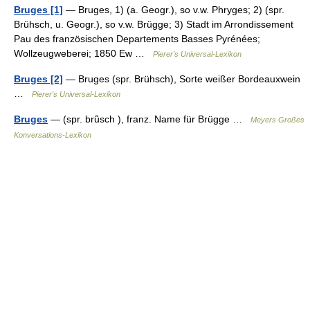
Bruges [1]
— Bruges, 1) (a. Geogr.), so v.w. Phryges; 2) (spr.
Brühsch, u. Geogr.), so v.w. Brügge; 3) Stadt im Arrondissement
Pau des französischen Departements Basses Pyrénées;
Wollzeugweberei; 1850 Ew …
Pierer's Universal-Lexikon
Bruges [2]
— Bruges (spr. Brühsch), Sorte weißer Bordeauxwein
…
Pierer's Universal-Lexikon
Bruges
— (spr. brǖsch ), franz. Name für Brügge …
Meyers Großes
Konversations-Lexikon