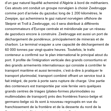
d’un gaz naturel liquéfié acheminé d’Algérie à bord de méthaniers.
Ces atouts ont conduit un groupe norvégien à choisir Zeebrugge
comme port d’arrivée du gazoduc long de 1 200 kilomètres, le
Zeepipe, qui acheminera le gaz naturel norvégien offshore de
Sleipnir et Troll à Zeebrugge, où il sera distribué à différents
consommateurs d’Europe centrale et méridionale par un réseau
de gazoducs encore à construire. Zeebrugge est aussi un port de
déchargement de pondéreux, principalement de minerais et de
charbon. Le terminal vraquier a une capacité de déchargement de
60 000 tonnes par vingt-quatre heures. Toutefois, le trafic
conteneur a confirmé sur le plan international le principal atout du
port. Il profite de l’intégration verticale des grands consortiums et
des grands armements internationaux qui consiste à contrôler le
transport maritime et aussi terrestre, c’est-à-dire à pratiquer le
transport plurimodal, transport combiné offrant un service tout à
fait intégré, de porte à porte sans rupture de charge. Une partie
des conteneurs est transportée par voie ferrée vers quelques
grands centres de triages (plates-formes plurimodales ou
multimodales de transport) près des frontières franco-belge et
germano-belge où ils sont à nouveau regroupés en vue du
franchissement de la frontière et de la desserte du nord de la