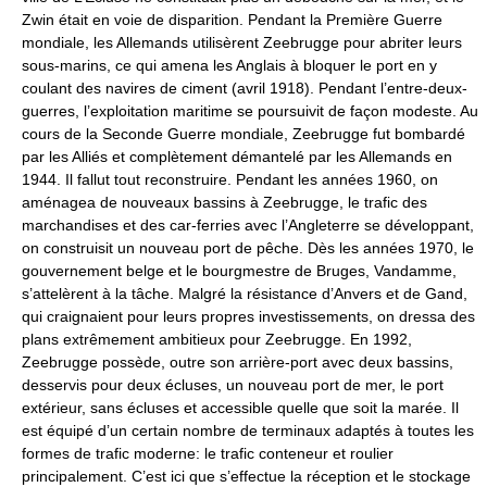
Zwin était en voie de disparition. Pendant la Première Guerre
mondiale, les Allemands utilisèrent Zeebrugge pour abriter leurs
sous-marins, ce qui amena les Anglais à bloquer le port en y
coulant des navires de ciment (avril 1918). Pendant l’entre-deux-
guerres, l’exploitation maritime se poursuivit de façon modeste. Au
cours de la Seconde Guerre mondiale, Zeebrugge fut bombardé
par les Alliés et complètement démantelé par les Allemands en
1944. Il fallut tout reconstruire. Pendant les années 1960, on
aménagea de nouveaux bassins à Zeebrugge, le trafic des
marchandises et des car-ferries avec l’Angleterre se développant,
on construisit un nouveau port de pêche. Dès les années 1970, le
gouvernement belge et le bourgmestre de Bruges, Vandamme,
s’attelèrent à la tâche. Malgré la résistance d’Anvers et de Gand,
qui craignaient pour leurs propres investissements, on dressa des
plans extrêmement ambitieux pour Zeebrugge. En 1992,
Zeebrugge possède, outre son arrière-port avec deux bassins,
desservis pour deux écluses, un nouveau port de mer, le port
extérieur, sans écluses et accessible quelle que soit la marée. Il
est équipé d’un certain nombre de terminaux adaptés à toutes les
formes de trafic moderne: le trafic conteneur et roulier
principalement. C’est ici que s’effectue la réception et le stockage