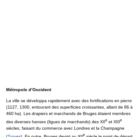
Métropole d’Occident
La ville se développa rapidement avec des fortifications en pierre
(1127, 1300, entourant des superficies croissantes, allant de 86 à
460 ha). Les drapiers et marchands de Bruges étaient membres
e
e
des diverses hanses (ligues de marchands) des XII
et XIII
siècles, faisant du commerce avec Londres et la Champagne
e
(
Troyes
). En outre, Bruges devint au XII
siècle le point de départ