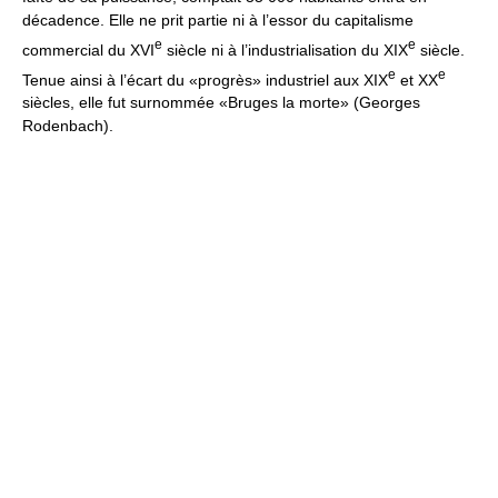
décadence. Elle ne prit partie ni à l’essor du capitalisme
e
e
commercial du XVI
siècle ni à l’industrialisation du XIX
siècle.
e
e
Tenue ainsi à l’écart du «progrès» industriel aux XIX
et XX
siècles, elle fut surnommée «Bruges la morte» (Georges
Rodenbach).