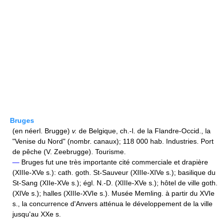
Bruges
(en néerl. Brugge)
v.
de Belgique, ch.-l. de la Flandre-Occid., la
"Venise du Nord" (nombr. canaux); 118 000 hab. Industries. Port
de pêche (V. Zeebrugge). Tourisme.
—
Bruges fut une très importante cité commerciale et drapière
(XIIIe-XVe s.): cath. goth. St-Sauveur (XIIIe-XIVe s.); basilique du
St-Sang (XIIe-XVe s.); égl. N.-D. (XIIIe-XVe s.); hôtel de ville goth.
(XIVe s.); halles (XIIIe-XVIe s.). Musée Memling. à partir du XVIe
s., la concurrence d'Anvers atténua le développement de la ville
jusqu'au XXe s.