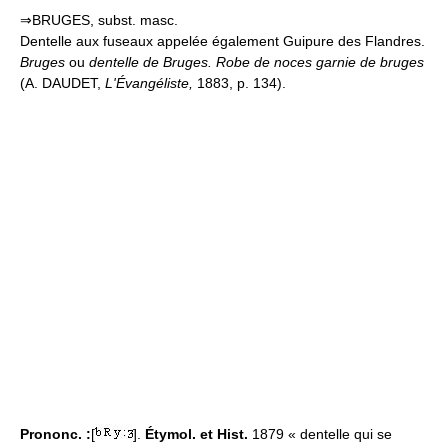
⇒BRUGES, subst. masc.
Dentelle aux fuseaux appelée également Guipure des Flandres.
Bruges
ou
dentelle de Bruges.
Robe de noces garnie de bruges
(A. DAUDET,
L'Évangéliste,
1883, p. 134).
Prononc. :
[
].
Étymol. et Hist.
1879 « dentelle qui se